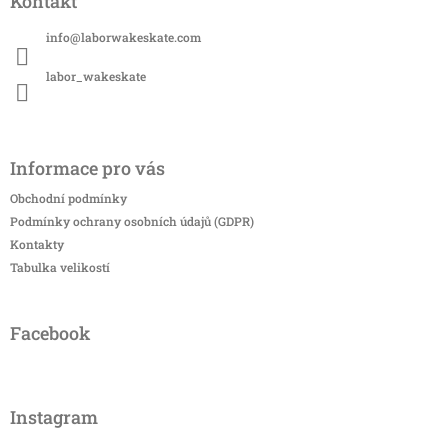
Kontakt
p
a
info
@
laborwakeskate.com
t
í
labor_wakeskate
Informace pro vás
Obchodní podmínky
Podmínky ochrany osobních údajů (GDPR)
Kontakty
Tabulka velikostí
Facebook
Instagram